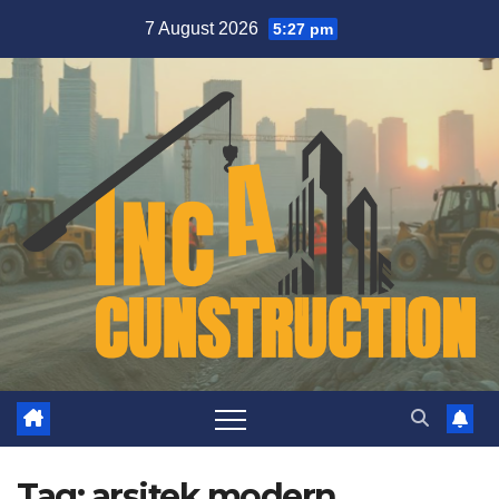
Skip
7 August 2026
5:27 pm
to
content
Tag:
arsitek modern