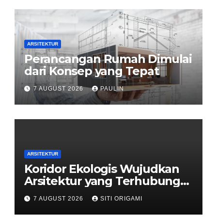
ARSITEKTUR
Perancangan Rumah Dimulai
dari Konsep yang Tepat
7 AUGUST 2026
PAULIN
ARSITEKTUR
Koridor Ekologis Wujudkan
Arsitektur yang Terhubung
dengan Alam
7 AUGUST 2026
SITI ORIGAMI