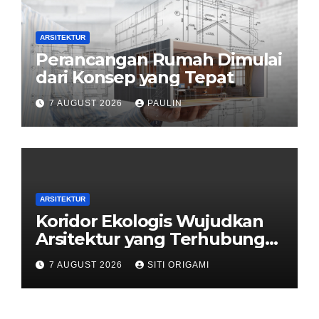
ARSITEKTUR
Perancangan Rumah Dimulai
dari Konsep yang Tepat
7 AUGUST 2026
PAULIN
ARSITEKTUR
Koridor Ekologis Wujudkan
Arsitektur yang Terhubung
dengan Alam
7 AUGUST 2026
SITI ORIGAMI