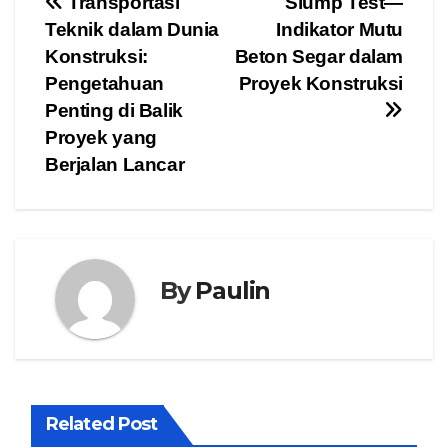
Post
Transportasi
Slump Test—
Teknik dalam Dunia
Indikator Mutu
navigation
Konstruksi:
Beton Segar dalam
Pengetahuan
Proyek Konstruksi
Penting di Balik
Proyek yang
Berjalan Lancar
By
Paulin
Related Post