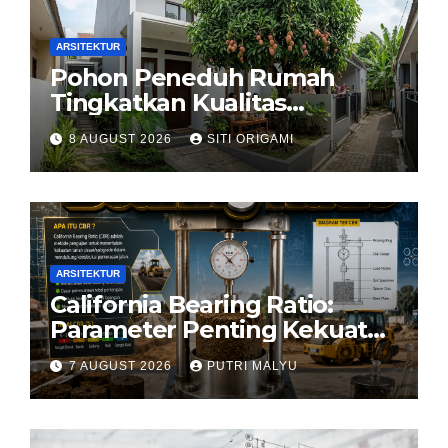
ARSITEKTUR
Pohon Peneduh Rumah
Tingkatkan Kualitas
Arsitektur Hunian
8 AUGUST 2026
SITI ORIGAMI
ARSITEKTUR
California Bearing Ratio:
Parameter Penting Kekuatan
Tanah Konstruksi
7 AUGUST 2026
PUTRI MALYU